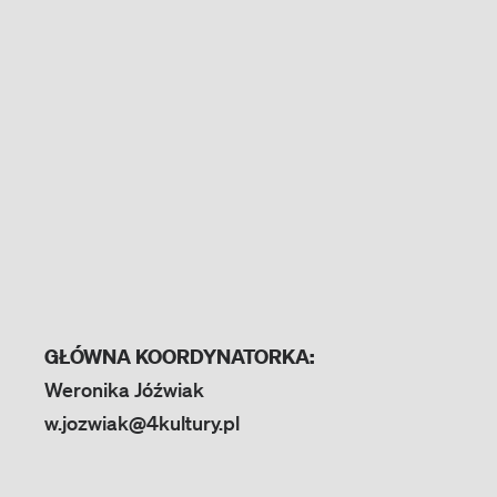
GŁÓWNA KOORDYNATORKA:
Weronika Jóźwiak
w.jozwiak@4kultury.pl