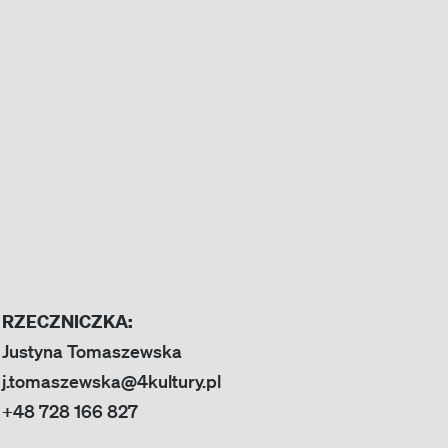
RZECZNICZKA:
Justyna Tomaszewska
j.tomaszewska@4kultury.pl
+48 728 166 827